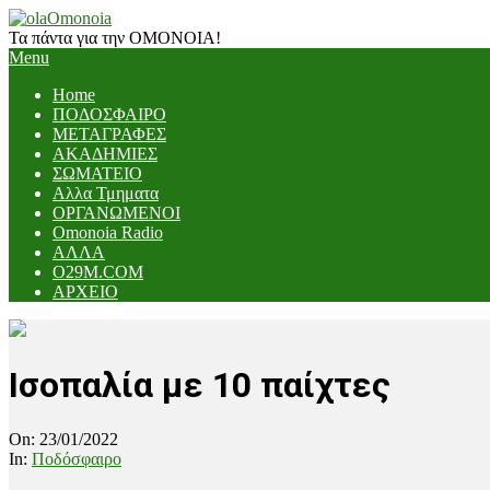
Skip
to
Τα πάντα για την ΟΜΟΝΟΙΑ!
content
Primary
Menu
Navigation
Home
Menu
ΠΟΔΟΣΦΑΙΡΟ
ΜΕΤΑΓΡΑΦΕΣ
ΑΚΑΔΗΜΙΕΣ
ΣΩΜΑΤΕΙΟ
Αλλα Τμηματα
ΟΡΓΑΝΩΜΕΝΟΙ
Omonoia Radio
ΑΛΛΑ
O29M.COM
ΑΡΧΕΙΟ
Ισοπαλία με 10 παίχτες
On:
23/01/2022
In:
Ποδόσφαιρο