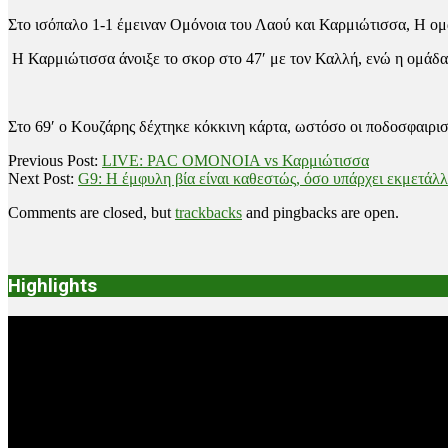
Στο ισόπαλο 1-1 έμειναν Ομόνοια του Λαού και Καρμιώτισσα, Η ομά
H Καρμιώτισσα άνοιξε το σκορ στο 47′ με τον Καλλή, ενώ η ομάδα 
Στο 69′ ο Κουζάρης δέχτηκε κόκκινη κάρτα, ωστόσο οι ποδοσφαιρι
2022-
Previous Post:
LIVE: PAC OMONOIA vs Καρμιώτισσα
01-
Next Post:
G9: Η έμφυλη βία είναι καθεστώς, όσο υπάρχει εκμετάλλ
23
Comments are closed, but
trackbacks
and pingbacks are open.
Highlights
Video
Player