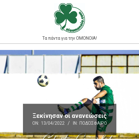
Skip
to
content
Τα πάντα για την ΟΜΟΝΟΙΑ!
Primary
Navigation
Menu
Ξεκίνησαν οι ανανεώσεις
ON:
13/04/2022
IN:
ΠΟΔΌΣΦΑΙΡΟ