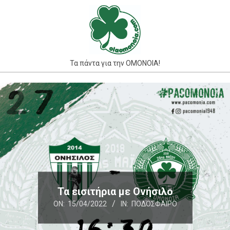
Skip
to
content
Τα πάντα για την ΟΜΟΝΟΙΑ!
Primary
Navigation
Menu
Τα εισιτήρια με Ονήσιλο
ON:
15/04/2022
IN:
ΠΟΔΌΣΦΑΙΡΟ