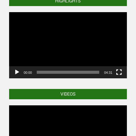
HIGHLIGHTS
Video
Player
00:00
04:31
VIDEOS
Video
Player