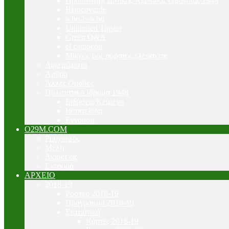
Προπονητής Δυτικής Κερκίδας Ομόνοιας 1948
Biancoverde
who-is-who
Unlimited Tipster
Green Q&A
el campeón
Μικρός ροζ αόρατος ελέφαντας
Αφιερώματα
Άρθρα
Άλλες Ομάδες
Πολιτιστικο Ιδρυμα 1948
Ειδήσεις/Κείμενα
Ιστοσελίδα
Εγγραφή
O29M.COM
Ρουχισμός
Μέλη
Διαρκείας
Εισφορά
ΑΡΧΕΙΟ
2018-19
Ρόστερ 2018-19
Πρόγραμμα 2018-19
Στατιστικά
Κάρτες 2018-19