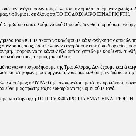
πό την ανάγκη όσων τους έκλεψαν την ομάδα και έμειναν χωρίς ποδο
α μας, να θυμίσει σε όλους ότι ΤΟ ΠΟΔΟΣΦΑΙΡΟ ΕΙΝΑΙ ΓΙΟΡΤΗ.
ητικό Συμβούλιο αποτελούμενο από Οπαδούς δεν θα μπορούσαμε να ορ
 γήπεδο του ΘΟI με σκοπό να καλύψουμε κάθε ανάγκη των οπαδών τη
ς συνδρομές τους, όσοι θέλουν να αγοράσουν εισιτήριο διαρκείας, όσ
όνηση, μπορούν να το κάνουν έξω από το γήπεδο με κουβέντα, συνθή
ουσκωτό για τους μικρούς μας φίλους.
έντα για να τραγουδήσουμε της Τριφυλλάρας. Δεν έχουμε καμιά αμφι
ωση και στην φωνή τους οργανωμένους μας καθ’όλη την διάρκεια της
τελειώσει όμως η ΘΥΡΑ 9 έχει ανακοινώσει μετά την προπόνηση φαγο
ρα είναι μιας πρώτης τάξης ευκαιρία να τις θυμηθούμε ξανά.
ς γράψαμε και στην αρχή ΤΟ ΠΟΔΟΣΦΑΙΡΟ ΓΙΑ ΕΜΑΣ ΕΙΝΑΙ ΓΙΟΡΤΗ.