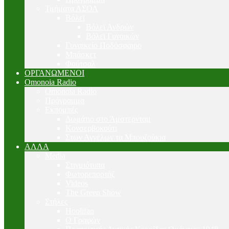
Τμήματα ΑΣΟΛ
Βόλεϊ
Βόλεϊ Ανδρών
Βόλεϊ Γυναικών
Γυναικείο Ποδόσφαιρο
Μπάσκετ
Φούτσαλ
ΟΡΓΑΝΩΜΕΝΟΙ
Omonoia Radio
Omonoia Radio
Πρόγραμμα
Εκπομπές
Δωμάτιο στο Άμστερνταμ
Κονσερβοκούτι
Στων Αγγέλων τα Μπουζούκια
ΑΛΛΑ
Media
Στιγμιότυπα
Φωτορεπορτάζ
Videos
The Green Show
Στήλες
Hoolifan
Ο Γραφών