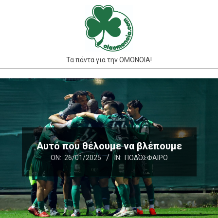
Skip
to
content
Τα πάντα για την ΟΜΟΝΟΙΑ!
Primary
Navigation
Menu
Αυτό που θέλουμε να βλέπουμε
ON:
26/01/2025
IN:
ΠΟΔΌΣΦΑΙΡΟ