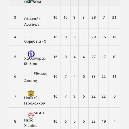
ΟΜΟΝΟΙΑ
3
16
10
3
3
28
7
21
33
Ολυμπιάς
Λυμπιών
4
16
8
5
3
29
16
13
29
Ορμήδεια FC
5
16
8
4
4
27
17
10
28
Χαλκάνορας
Ιδαλίου
Εθνικός
6
16
7
4
5
33
22
11
25
Άσσιας
7
16
7
3
6
22
22
0
24
Ηρακλής
Γερολάκκου
ΜΕΑΠ
Πέρα
8
16
6
5
5
23
19
4
23
Χωρίου-