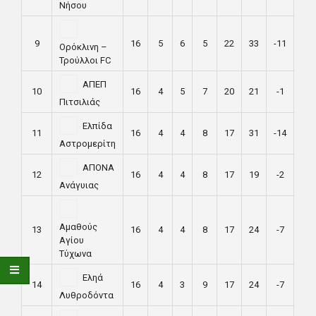
Νήσου
9
16
5
6
5
22
33
-11
21
Ορόκλινη –
Τρούλλοι FC
ΑΠΕΠ
10
16
4
5
7
20
21
-1
17
Πιτσιλιάς
Ελπίδα
11
16
4
4
8
17
31
-14
16
Αστρομερίτη
ΑΠΟΝΑ
12
16
4
4
8
17
19
-2
16
Ανάγυιας
Αμαθούς
13
16
4
4
8
17
24
-7
16
Αγίου
Τύχωνα
Εληά
14
16
4
3
9
17
24
-7
15
Λυθροδόντα