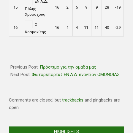
EΝ.Α.Δ.
15
16
2
5
9
9
28
-19
11
Πόλης
Χρυσοχούς
Ο
16
16
1
4
11
11
40
-29
7
Κορμακίτης
2021-
03-
Previous Post:
Πρόστιμο για την ομάδα μας
24
Next Post:
Φωτορεπορταζ ΕΝ.Α.Δ. εναντίον ΟΜΟΝΟΙΑΣ
Comments are closed, but
trackbacks
and pingbacks are
open.
HIGHLIGHTS