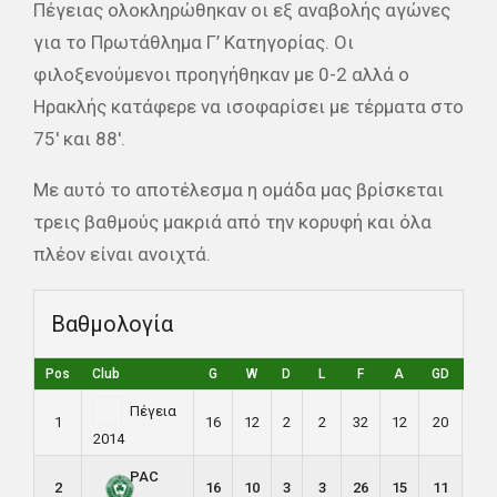
Πέγειας ολοκληρώθηκαν οι εξ αναβολής αγώνες
για το Πρωτάθλημα Γ’ Κατηγορίας. Οι
φιλοξενούμενοι προηγήθηκαν με 0-2 αλλά ο
Ηρακλής κατάφερε να ισοφαρίσει με τέρματα στο
75′ και 88′.
Με αυτό το αποτέλεσμα η ομάδα μας βρίσκεται
τρεις βαθμούς μακριά από την κορυφή και όλα
πλέον είναι ανοιχτά.
Βαθμολογία
Pos
Club
G
W
D
L
F
A
GD
P
Πέγεια
1
16
12
2
2
32
12
20
38
2014
PAC
2
16
10
3
3
26
15
11
33