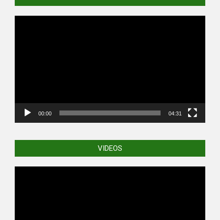
Video
Player
00:00
04:31
VIDEOS
Video
Player