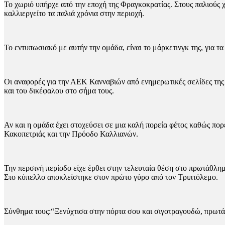
Το χωριό υπήρχε από την εποχή της Φραγκοκρατίας. Στους παλιούς χά
καλλιεργείτο τα παλιά χρόνια στην περιοχή.
To εντυπωσιακό με αυτήν την ομάδα, είναι το μάρκετινγκ της, για 
Οι αναφορές για την ΑΕΚ Κανναβιών από ενημερωτικές σελίδες τη
και του δικέφαλου στο σήμα τους.
Αν και η ομάδα έχει στοχεύσει σε μια καλή πορεία φέτος καθώς πορε
Κακοπετριάς και την Πρόοδο Καλλιανών.
Την περσινή περίοδο είχε έρθει στην τελευταία θέση στο πρωτάθλημ
Στο κύπελλο αποκλείστηκε στον πρώτο γύρο από τον Τριπτόλεμο.
Σύνθημα τους:“Ξενύχτισα στην πόρτα σου και σιγοτραγουδώ, πρω