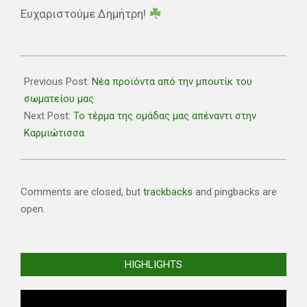
Ευχαριστούμε Δημήτρη!
2021-
08-
Previous Post:
Νέα προϊόντα από την μπουτίκ του
09
σωματείου μας
Next Post:
Το τέρμα της ομάδας μας απέναντι στην
Καρμιώτισσα
Comments are closed, but
trackbacks
and pingbacks are
open.
HIGHLIGHTS
Video