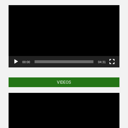
Video
Player
00:00
04:31
VIDEOS
Video
Player