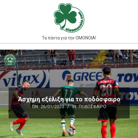
Skip
to
content
Τα πάντα για την ΟΜΟΝΟΙΑ!
Primary
Navigation
Menu
Άσχημη εξέλιξη για το ποδόσφαιρο
ON:
26/01/2023
IN:
ΠΟΔΌΣΦΑΙΡΟ