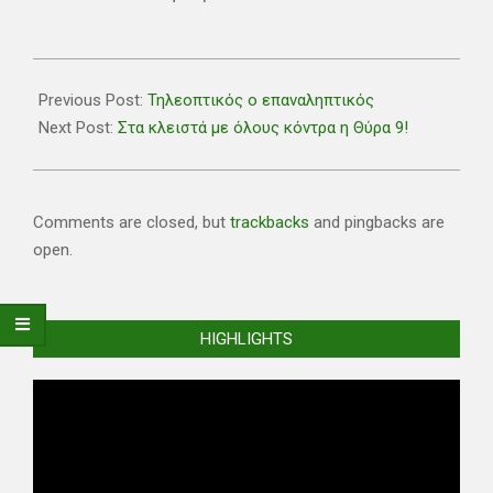
2023-
01-
Previous Post:
Τηλεοπτικός ο επαναληπτικός
26
Next Post:
Στα κλειστά με όλους κόντρα η Θύρα 9!
Comments are closed, but
trackbacks
and pingbacks are
open.
HIGHLIGHTS
Video
Player