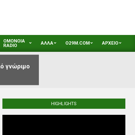
OMONOIA
ΑΛΛΑ
O29M.COM
ΑΡΧΕΙΟ
RADIO
ιό γνώριμο
HIGHLIGHTS
Video
Player