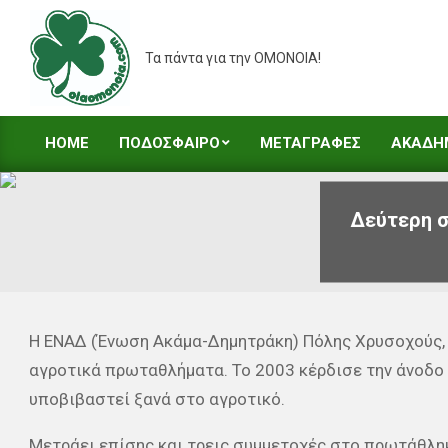
Skip
to
Τα πάντα για την ΟΜΟΝΟΙΑ!
content
HOME
ΠΟΔΟΣΦΑΙΡΟ
ΜΕΤΑΓΡΑΦΕΣ
ΑΚΑΔΗ
Primary
Navigation
Menu
Δεύτερη σ
Η ΕΝΑΔ (Ένωση Ακάμα-Δημητράκη) Πόλης Χρυσοχούς, 
αγροτικά πρωταθλήματα. Το 2003 κέρδισε την άνοδο τ
υποβιβαστεί ξανά στο αγροτικό.
Μετράει επίσης και τρεις συμμετοχές στο πρωτάθλημ