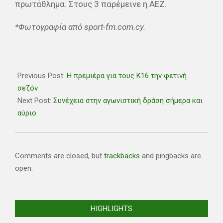
πρωτάθλημα. Στους 3 παρέμεινε η ΑΕΖ.
*Φωτογραφία από sport-fm.com.cy.
2022-
09-
Previous Post:
Η πρεμιέρα για τους Κ16 την φετινή
16
σεζόν
Next Post:
Συνέχεια στην αγωνιστική δράση σήμερα και
αύριο
Comments are closed, but
trackbacks
and pingbacks are
open.
HIGHLIGHTS