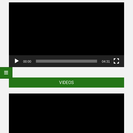
Video
Player
00:00
04:31
VIDEOS
Video
Player