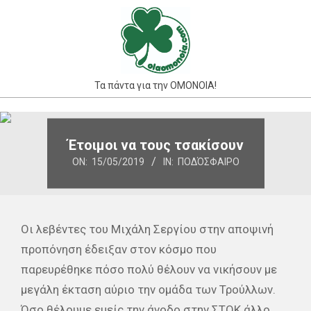
Skip
to
content
Τα πάντα για την ΟΜΟΝΟΙΑ!
Primary
Navigation
Έτοιμοι να τους τσακίσουν
Menu
ON:
15/05/2019
IN:
ΠΟΔΌΣΦΑΙΡΟ
Οι λεβέντες του Μιχάλη Σεργίου στην αποψινή
προπόνηση έδειξαν στον κόσμο που
παρευρέθηκε πόσο πολύ θέλουν να νικήσουν με
μεγάλη έκταση αύριο την ομάδα των Τρούλλων.
Όσο θέλουμε εμείς την άνοδο στην ΣΤΟΚ άλλο