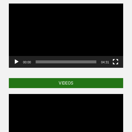
Video
Player
00:00
04:31
VIDEOS
Video
Player