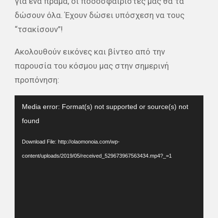
για ένα πράμα, οι ποδοσφαιριστές μας θα τα
δώσουν όλα. Έχουν δώσει υπόσχεση να τους
“τσακίσουν”!
Ακολουθούν εικόνες και βίντεο από την
παρουσία του κόσμου μας στην σημερινή
προπόνηση:
Video
Media error: Format(s) not supported or source(s) not
Player
found
Download File: http://olaomonoia.com/wp-
content/uploads/2019/05/received_529673967563434.mp4?_=1