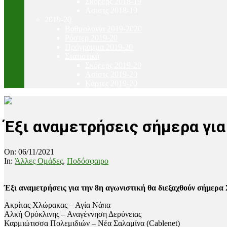
Σκόρερς 2018-19
Ασιστς 2018-19
2019-20
Βαθμολογία 2019-2020
Ρόστερ 2019-20
Πρόγραμμα 2019-20
Στατιστικά
Σκόρερς 2019-20
Ασίστς 2019-20
Κάρτες 2019-20
Έξι αναμετρήσεις σήμερα για
On:
06/11/2021
In:
Άλλες Ομάδες
,
Ποδόσφαιρο
Έξι αναμετρήσεις για την 8η αγωνιστική θα διεξαχθούν σήμερα 
Ακρίτας Χλώρακας – Αγία Νάπα
Αλκή Ορόκλινης – Αναγέννηση Δερύνειας
Καρμιώτισσα Πολεμιδιών – Νέα Σαλαμίνα (Cablenet)