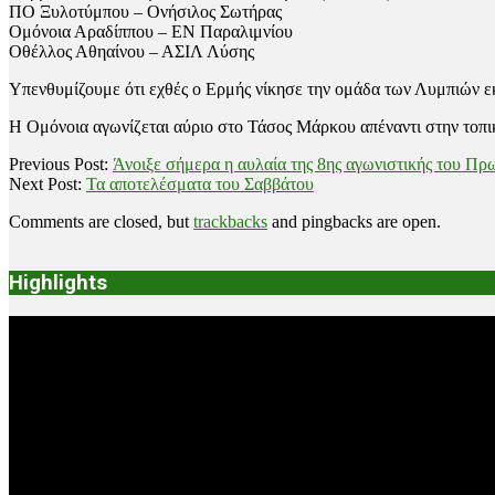
ΠΟ Ξυλοτύμπου – Ονήσιλος Σωτήρας
Ομόνοια Αραδίππου – ΕΝ Παραλιμνίου
Οθέλλος Αθηαίνου – ΑΣΙΛ Λύσης
Υπενθυμίζουμε ότι εχθές ο Ερμής νίκησε την ομάδα των Λυμπιών εκ
Η Ομόνοια αγωνίζεται αύριο στο Τάσος Μάρκου απέναντι στην τοπικ
2021-
Previous Post:
Άνοιξε σήμερα η αυλαία της 8ης αγωνιστικής του Πρ
11-
Next Post:
Τα αποτελέσματα του Σαββάτου
06
Comments are closed, but
trackbacks
and pingbacks are open.
Highlights
Video
Player