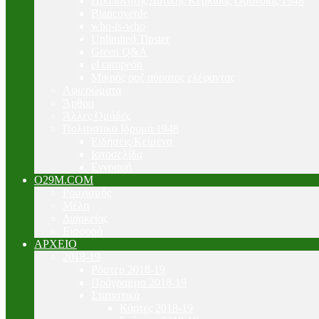
Προπονητής Δυτικής Κερκίδας Ομόνοιας 1948
Biancoverde
who-is-who
Unlimited Tipster
Green Q&A
el campeón
Μικρός ροζ αόρατος ελέφαντας
Αφιερώματα
Άρθρα
Άλλες Ομάδες
Πολιτιστικο Ιδρυμα 1948
Ειδήσεις/Κείμενα
Ιστοσελίδα
Εγγραφή
O29M.COM
Ρουχισμός
Μέλη
Διαρκείας
Εισφορά
ΑΡΧΕΙΟ
2018-19
Ρόστερ 2018-19
Πρόγραμμα 2018-19
Στατιστικά
Κάρτες 2018-19