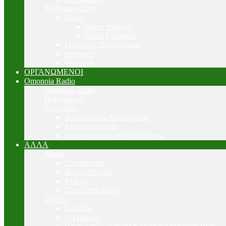
Τμήματα ΑΣΟΛ
Βόλεϊ
Βόλεϊ Ανδρών
Βόλεϊ Γυναικών
Γυναικείο Ποδόσφαιρο
Μπάσκετ
Φούτσαλ
ΟΡΓΑΝΩΜΕΝΟΙ
Omonoia Radio
Omonoia Radio
Πρόγραμμα
Εκπομπές
Δωμάτιο στο Άμστερνταμ
Κονσερβοκούτι
Στων Αγγέλων τα Μπουζούκια
ΑΛΛΑ
Media
Στιγμιότυπα
Φωτορεπορτάζ
Videos
The Green Show
Στήλες
Hoolifan
Ο Γραφών