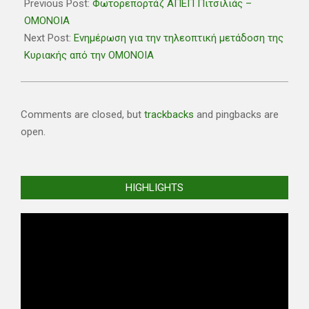
03-
Previous Post:
Φωτορεπορτάζ ΑΠΕΠ Πιτσιλιάς –
04
ΟΜΟΝΟΙΑ
Next Post:
Ενημέρωση για την τηλεοπτική μετάδοση της
Κυριακής από την ΟΜΟΝΟΙΑ
Comments are closed, but
trackbacks
and pingbacks are
open.
HIGHLIGHTS
Video
Player