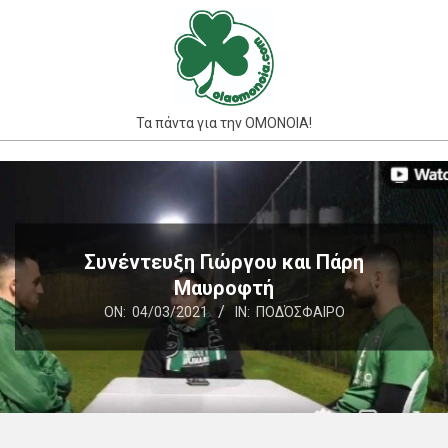
Skip
to
content
Τα πάντα για την ΟΜΟΝΟΙΑ!
Primary
Navigation
Menu
Συνέντευξη Γιώργου και Πάρη
Μαυροφτή
ON:
04/03/2021
IN:
ΠΟΔΌΣΦΑΙΡΟ