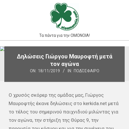
Skip
to
content
Τα πάντα για την ΟΜΟΝΟΙΑ!
Primary
Δηλώσεις Γιώργου Μαυροφτή μετά
Navigation
τον αγώνα
Menu
ON:
18/11/2019
IN:
ΠΟΔΌΣΦΑΙΡΟ
Ο χρυσός σκόρερ της ομάδας μας, Γιώργος
Μαυροφτής έκανε δηλώσεις στο kerkida.net μετά
το τέλος του σημερινού παιχνιδιού μιλώντας για
τον αγώνα, την στήριξη της Θύρας 9, την
παρουσία του κόσμου και για την συνέχεια του