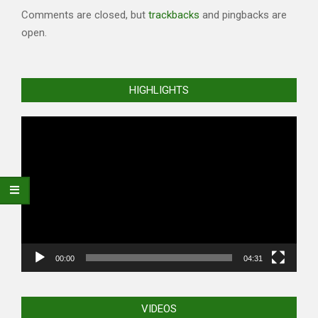
Comments are closed, but
trackbacks
and pingbacks are
open.
HIGHLIGHTS
Video
Player
00:00
04:31
VIDEOS