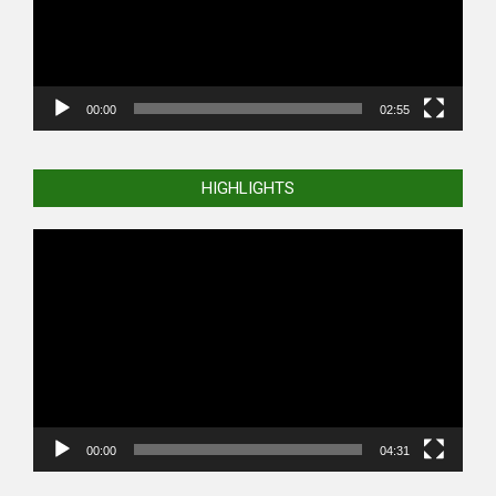
00:00
02:55
HIGHLIGHTS
Video
Player
00:00
04:31