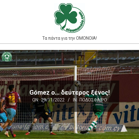
Skip
to
content
Τα πάντα για την ΟΜΟΝΟΙΑ!
Primary
Navigation
Menu
Gómez ο… δεύτερος ξένος!
ON:
29/11/2022
IN:
ΠΟΔΌΣΦΑΙΡΟ