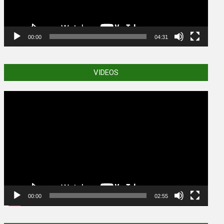
00:00
04:31
VIDEOS
Video
Player
00:00
02:55