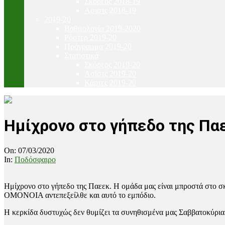
Σκόρερς 2018-19
Ασιστς 2018-19
2019-20
Βαθμολογία 2019-2020
Ρόστερ 2019-20
Πρόγραμμα 2019-20
Στατιστικά
Σκόρερς 2019-20
Ασίστς 2019-20
Κάρτες 2019-20
Ημίχρονο στο γήπεδο της Πα
On:
07/03/2020
In:
Ποδόσφαιρο
Ημίχρονο στο γήπεδο της Παεεκ. Η ομάδα μας είναι μπροστά στο σκο
ΟΜΟΝΟΙΑ αντεπεξείλθε και αυτό το εμπόδιο.
Η κερκίδα δυστυχώς δεν θυμίζει τα συνηθισμένα μας Σαββατοκύρια