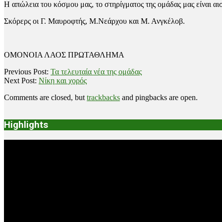
Η απώλεια του κόσμου μας, το στηρίγματος της ομάδας μας είναι αι
Σκόρερς οι Γ. Μαυροφτής, Μ.Νεάρχου και Μ. Ανγκέλοβ.
ΟΜΟΝΟΙΑ ΛΑΟΣ ΠΡΩΤΑΘΛΗΜΑ
2020-
Previous Post:
Τα τελευταία νέα της ομάδας
03-
Next Post:
Νίκη και χορός
07
Comments are closed, but
trackbacks
and pingbacks are open.
Highlights
Video
Player