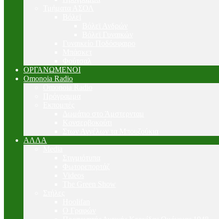
Τμήματα ΑΣΟΛ
Βόλεϊ
Βόλεϊ Ανδρών
Βόλεϊ Γυναικών
Γυναικείο Ποδόσφαιρο
Μπάσκετ
Φούτσαλ
ΟΡΓΑΝΩΜΕΝΟΙ
Omonoia Radio
Omonoia Radio
Πρόγραμμα
Εκπομπές
Δωμάτιο στο Άμστερνταμ
Κονσερβοκούτι
Στων Αγγέλων τα Μπουζούκια
ΑΛΛΑ
Media
Στιγμιότυπα
Φωτορεπορτάζ
Videos
The Green Show
Στήλες
Hoolifan
Ο Γραφών