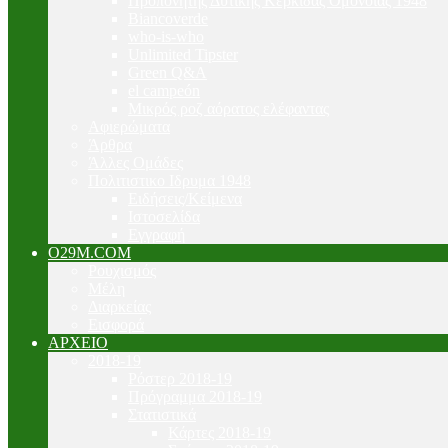
Προπονητής Δυτικής Κερκίδας Ομόνοιας 1948
Biancoverde
who-is-who
Unlimited Tipster
Green Q&A
el campeón
Μικρός ροζ αόρατος ελέφαντας
Αφιερώματα
Άρθρα
Άλλες Ομάδες
Πολιτιστικο Ιδρυμα 1948
Ειδήσεις/Κείμενα
Ιστοσελίδα
Εγγραφή
O29M.COM
Ρουχισμός
Μέλη
Διαρκείας
Εισφορά
ΑΡΧΕΙΟ
2018-19
Ρόστερ 2018-19
Πρόγραμμα 2018-19
Στατιστικά
Κάρτες 2018-19