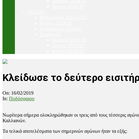
Σκόρερς 2018-19
Ασιστς 2018-19
2019-20
Βαθμολογία 2019-2020
Ρόστερ 2019-20
Πρόγραμμα 2019-20
Στατιστικά
Σκόρερς 2019-20
Ασίστς 2019-20
Κάρτες 2019-20
Κλείδωσε το δεύτερο εισιτήρ
On:
16/02/2019
In:
Ποδόσφαιρο
Νωρίτερα σήμερα ολοκληρώθηκαν οι τρεις από τους τέσσερις αγώνες
Καλλιανών.
Τα τελικά αποτελέσματα των σημερινών αγώνων ήταν τα εξής: