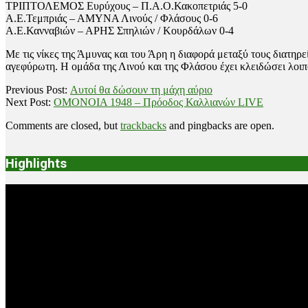
ΤΡΙΠΤΟΛΕΜΟΣ Ευρύχους – Π.Α.Ο.Κακοπετριάς 5-0
Α.Ε.Τεμπριάς – ΑΜΥΝΑ Λινούς / Φλάσους 0-6
Α.Ε.Κανναβιών – ΑΡΗΣ Σπηλιών / Κουρδάλων 0-4
Με τις νίκες της Άμυνας και του Άρη η διαφορά μεταξύ τους διατηρε
αγεφύρωτη. Η ομάδα της Λινού και της Φλάσου έχει κλειδώσει λοιπό
2019-
Previous Post:
Αυτοί θα δώσουν τη μάχη αύριο
02-
Next Post:
ΟΜΟΝΟΙΑ 1948 – Πρόοδος Καλλιανών LIVE
16
Comments are closed, but
trackbacks
and pingbacks are open.
Highlights
Video
Player