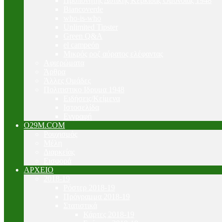
Προπονητής Δυτικής Κερκίδας Ομόνοιας 1948
Biancoverde
who-is-who
Unlimited Tipster
Green Q&A
el campeón
Μικρός ροζ αόρατος ελέφαντας
Αφιερώματα
Άρθρα
Άλλες Ομάδες
Πολιτιστικο Ιδρυμα 1948
Ειδήσεις/Κείμενα
Ιστοσελίδα
Εγγραφή
O29M.COM
Ρουχισμός
Μέλη
Διαρκείας
Εισφορά
ΑΡΧΕΙΟ
2018-19
Ρόστερ 2018-19
Πρόγραμμα 2018-19
Στατιστικά
Κάρτες 2018-19