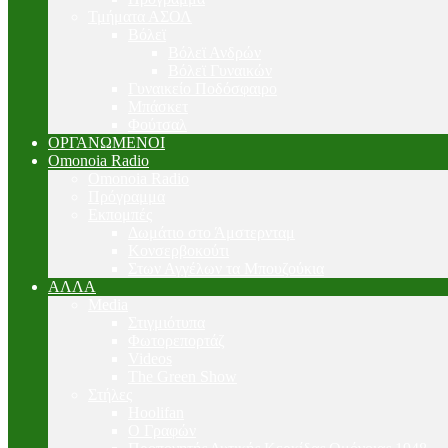
Τμήματα ΑΣΟΛ
Βόλεϊ
Βόλεϊ Ανδρών
Βόλεϊ Γυναικών
Γυναικείο Ποδόσφαιρο
Μπάσκετ
Φούτσαλ
ΟΡΓΑΝΩΜΕΝΟΙ
Omonoia Radio
Omonoia Radio
Πρόγραμμα
Εκπομπές
Δωμάτιο στο Άμστερνταμ
Κονσερβοκούτι
Στων Αγγέλων τα Μπουζούκια
ΑΛΛΑ
Media
Στιγμιότυπα
Φωτορεπορτάζ
Videos
The Green Show
Στήλες
Hoolifan
Ο Γραφών