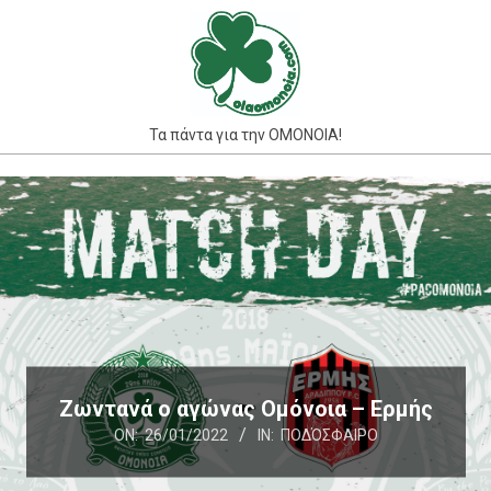
Skip
to
content
Τα πάντα για την ΟΜΟΝΟΙΑ!
Primary
Navigation
Menu
Ζωντανά ο αγώνας Ομόνοια – Ερμής
ON:
26/01/2022
IN:
ΠΟΔΌΣΦΑΙΡΟ