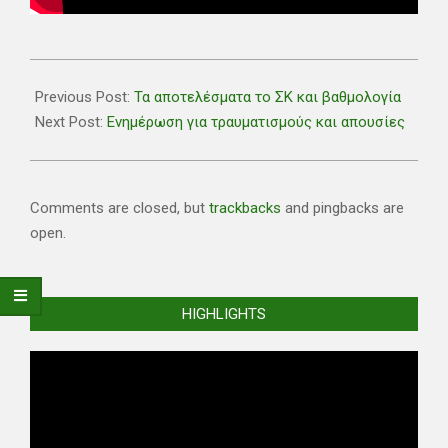
2022-
01-
Previous Post:
Τα αποτελέσματα το ΣΚ και βαθμολογία
26
Next Post:
Ενημέρωση για τραυματισμούς και απουσίες
Comments are closed, but
trackbacks
and pingbacks are
open.
HIGHLIGHTS
Video
Player