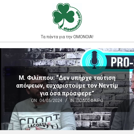
Skip
to
content
Τα πάντα για την ΟΜΟΝΟΙΑ!
Primary
Navigation
Menu
Μ. Φιλίππου: “Δεν υπήρχε ταύτιση
απόψεων, ευχαριστούμε τον Νεντίμ
για όσα πρόσφερε”
ON:
04/05/2024
IN:
ΠΟΔΌΣΦΑΙΡΟ