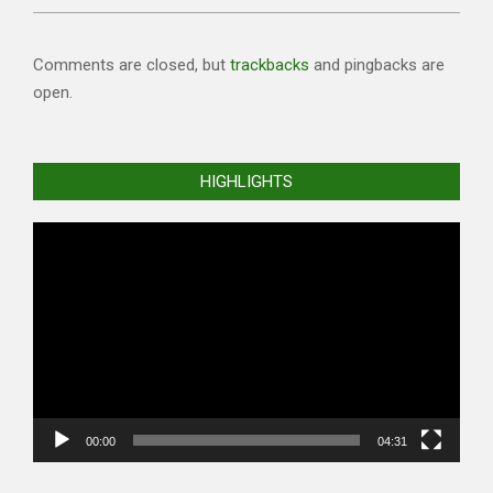
Comments are closed, but
trackbacks
and pingbacks are
open.
HIGHLIGHTS
Video
Player
00:00
04:31