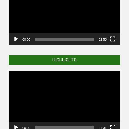
00:00
02:55
HIGHLIGHTS
Video
Player
00:00
04:31