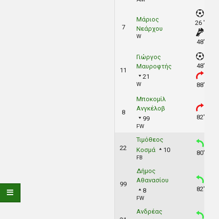
Μάριος
26 '
7
Νεάρχου
W
48'
Γιώργος
48'
Μαυροφτής
11
21
W
88'
Μποκομίλ
Ανγκέλοβ
8
82'
99
FW
Τιμόθεος
22
Κοσμά
10
80'
FB
Δήμος
Αθανασίου
99
82'
8
FW
Ανδρέας