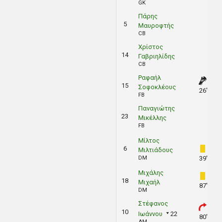
GK
Πάρης
5
Μαυροφτής
CB
Χρίστος
14
Γαβριηλίδης
CB
Ραφαήλ
15
Σοφοκλέους
26'
FB
Παναγιώτης
23
Μικέλλης
FB
Μίλτος
6
Μιλτιάδους
DM
39'
Μιχάλης
18
Μιχαήλ
87'
DM
Στέφανος
10
Ιωάννου
22
80'
AM