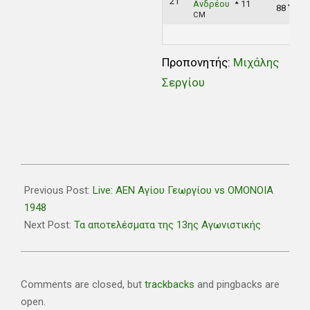
21
Ανδρέου
11
88 '
CM
Προπονητής:
Mιχάλης
Σεργίου
2019-
12-
Previous Post:
Live: ΑΕΝ Αγίου Γεωργίου vs ΟΜΟΝΟΙΑ
21
1948
Next Post:
Τα αποτελέσματα της 13ης Αγωνιστικής
Comments are closed, but
trackbacks
and pingbacks are
open.