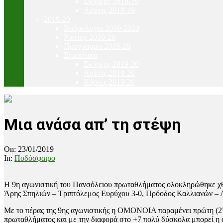
Σκόρερς 2018-19
Ασιστς 2018-19
2019-20
Βαθμολογία 2019-2020
Ρόστερ 2019-20
Πρόγραμμα 2019-20
Στατιστικά
Σκόρερς 2019-20
Ασίστς 2019-20
Κάρτες 2019-20
Μια ανάσα απ’ τη στέψη
On:
23/01/2019
In:
Ποδόσφαιρο
Η 9η αγωνιστική του Πανσόλειου πρωταθλήματος ολοκληρώθηκε χθε
Άρης Σπηλιών – Τριπτόλεμος Ευρύχου 3-0, Πρόοδος Καλλιανών – 
Με το πέρας της 9ης αγωνιστικής η ΟΜΟΝΟΙΑ παραμένει πρώτη (27
πρωταθλήματος και με την διαφορά στο +7 πολύ δύσκολα μπορεί η ο