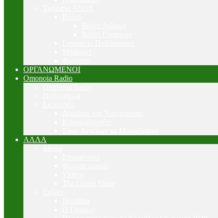
Τμήματα ΑΣΟΛ
Βόλεϊ
Βόλεϊ Ανδρών
Βόλεϊ Γυναικών
Γυναικείο Ποδόσφαιρο
Μπάσκετ
Φούτσαλ
ΟΡΓΑΝΩΜΕΝΟΙ
Omonoia Radio
Omonoia Radio
Πρόγραμμα
Εκπομπές
Δωμάτιο στο Άμστερνταμ
Κονσερβοκούτι
Στων Αγγέλων τα Μπουζούκια
ΑΛΛΑ
Media
Στιγμιότυπα
Φωτορεπορτάζ
Videos
The Green Show
Στήλες
Hoolifan
Ο Γραφών