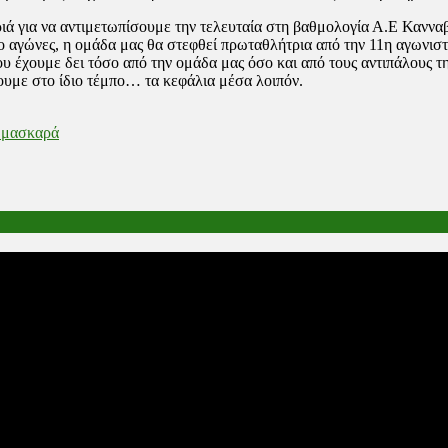
ιά για να αντιμετωπίσουμε την τελευταία στη βαθμολογία Α.Ε Καννα
αγώνες, η ομάδα μας θα στεφθεί πρωταθλήτρια από την 11η αγωνισ
χουμε δει τόσο από την ομάδα μας όσο και από τους αντιπάλους της
σουμε στο ίδιο τέμπο… τα κεφάλια μέσα λοιπόν.
 μασκαρά