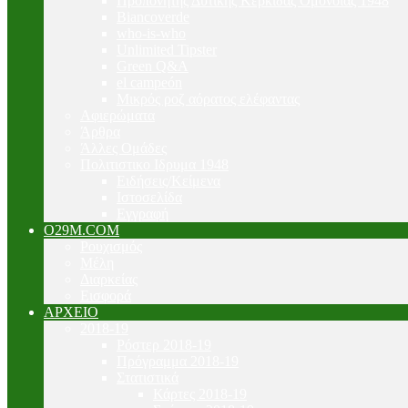
Προπονητής Δυτικής Κερκίδας Ομόνοιας 1948
Biancoverde
who-is-who
Unlimited Tipster
Green Q&A
el campeón
Μικρός ροζ αόρατος ελέφαντας
Αφιερώματα
Άρθρα
Άλλες Ομάδες
Πολιτιστικο Ιδρυμα 1948
Ειδήσεις/Κείμενα
Ιστοσελίδα
Εγγραφή
O29M.COM
Ρουχισμός
Μέλη
Διαρκείας
Εισφορά
ΑΡΧΕΙΟ
2018-19
Ρόστερ 2018-19
Πρόγραμμα 2018-19
Στατιστικά
Κάρτες 2018-19