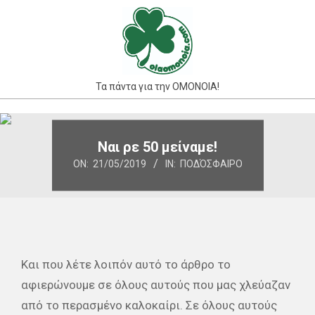
Skip
to
content
Τα πάντα για την ΟΜΟΝΟΙΑ!
Primary
Navigation
Ναι ρε 50 μείναμε!
Menu
ON:
21/05/2019
IN:
ΠΟΔΌΣΦΑΙΡΟ
Και που λέτε λοιπόν αυτό το άρθρο το
αφιερώνουμε σε όλους αυτούς που μας χλεύαζαν
από το περασμένο καλοκαίρι. Σε όλους αυτούς