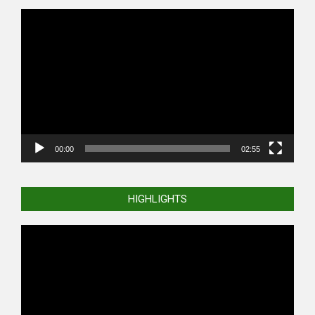
Video
Player
00:00
02:55
HIGHLIGHTS
Video
Player