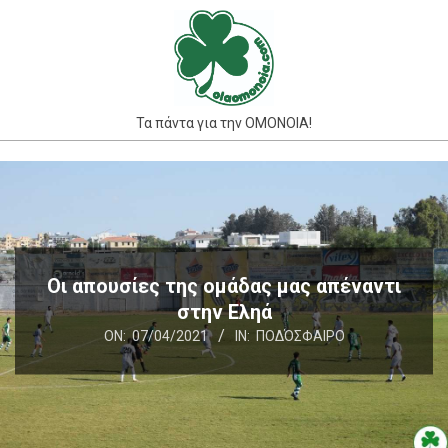
Skip
to
content
Τα πάντα για την ΟΜΟΝΟΙΑ!
Primary
Navigation
Menu
Οι απουσίες της ομάδας μας απέναντι
στην Εληά
ON:
07/04/2021
IN:
ΠΟΔΌΣΦΑΙΡΟ