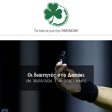
Skip
to
content
Τα πάντα για την ΟΜΟΝΟΙΑ!
Primary
Navigation
Menu
Οι διαιτητές στο Δασάκι
ON:
30/03/2024
IN:
ΠΟΔΌΣΦΑΙΡΟ