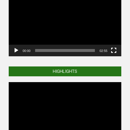
Player
00:00
02:55
HIGHLIGHTS
Video
Player