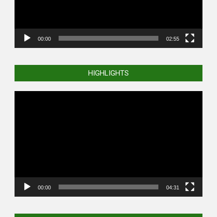
00:00
02:55
HIGHLIGHTS
Video
Player
00:00
04:31