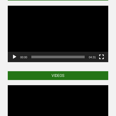
Video
Player
00:00
04:31
VIDEOS
Video
Player