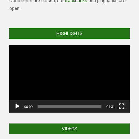
Comments are closed, but
trackbacks
and pingbacks are
open.
HIGHLIGHTS
Video
Player
00:00
04:31
VIDEOS