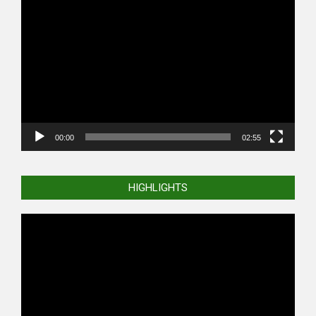
Video
Player
00:00
02:55
HIGHLIGHTS
Video
Player