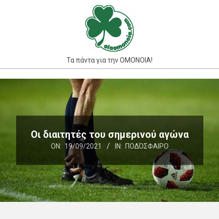
Skip
to
content
Τα πάντα για την ΟΜΟΝΟΙΑ!
Primary
Navigation
Menu
Οι διαιτητές του σημερινού αγώνα
ON:
19/09/2021
IN:
ΠΟΔΌΣΦΑΙΡΟ