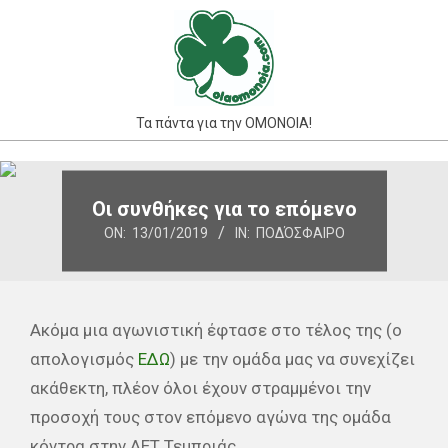
Skip
to
content
Τα πάντα για την ΟΜΟΝΟΙΑ!
Primary
Navigation
Οι συνθήκες για το επόμενο
Menu
ON:
13/01/2019
IN:
ΠΟΔΌΣΦΑΙΡΟ
Ακόμα μια αγωνιστική έφτασε στο τέλος της (ο
απολογισμός
ΕΔΩ
) με την ομάδα μας να συνεχίζει
ακάθεκτη, πλέον όλοι έχουν στραμμένοι την
προσοχή τους στον επόμενο αγώνα της ομάδα
κόντρα στην ΑΕΤ Τεμπριάς.