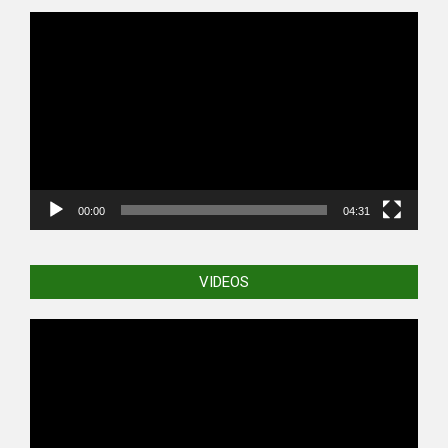
Video
Player
00:00
04:31
VIDEOS
Video
Player