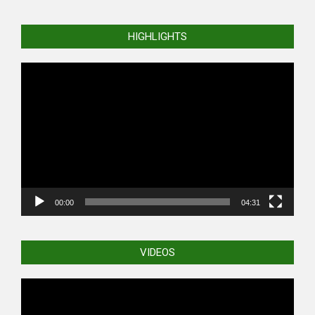
HIGHLIGHTS
Video
Player
00:00
04:31
VIDEOS
Video
Player