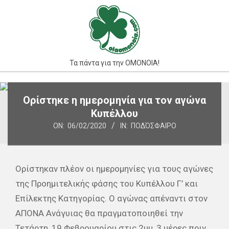
Skip
to
content
Τα πάντα για την ΟΜΟΝΟΙΑ!
Primary
Ορίστηκε η ημερομηνία για τον αγώνα
Navigation
Κυπέλλου
Menu
ON:
06/02/2020
IN:
ΠΟΔΌΣΦΑΙΡΟ
Ορίστηκαν πλέον οι ημερομηνίες για τους αγώνες
της Προημιτελικής φάσης του Κυπέλλου Γ’ και
Επίλεκτης Κατηγορίας. Ο αγώνας απέναντι στον
ΑΠΟΝΑ Ανάγυιας θα πραγματοποιηθεί την
Τετάρτη, 19 Φεβρουαρίου στις 2μμ, 3 μέρες πριν