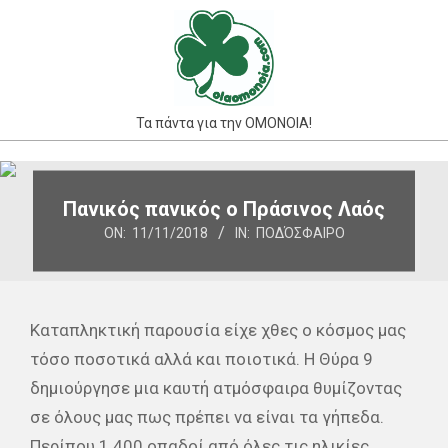
Skip
to
content
Τα πάντα για την ΟΜΟΝΟΙΑ!
Primary
Navigation
Πανικός πανικός ο Πράσινος Λαός
Menu
ON:
11/11/2018
IN:
ΠΟΔΌΣΦΑΙΡΟ
Καταπληκτική παρουσία είχε χθες ο κόσμος μας
τόσο ποσοτικά αλλά και ποιοτικά. Η Θύρα 9
δημιούργησε μια καυτή ατμόσφαιρα θυμίζοντας
σε όλους μας πως πρέπει να είναι τα γήπεδα.
Περίπου 1.400 οπαδοί από όλες τις ηλικίες