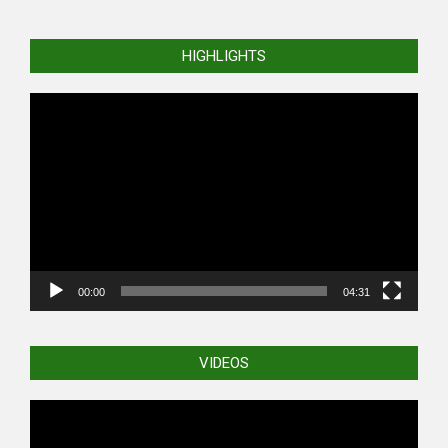
HIGHLIGHTS
Video
Player
00:00
04:31
VIDEOS
Video
Player