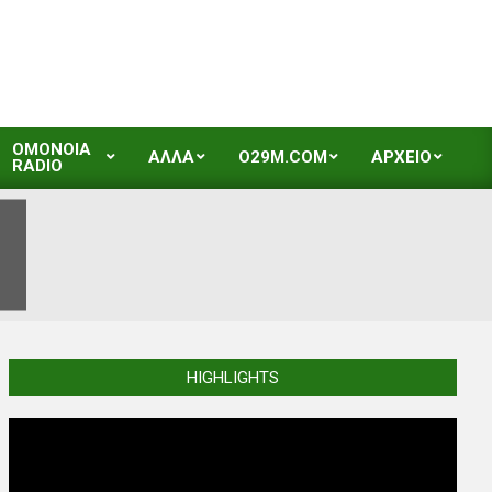
OMONOIA
ΑΛΛΑ
O29M.COM
ΑΡΧΕΙΟ
RADIO
HIGHLIGHTS
Video
Player