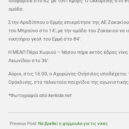
ισοφάρισε στο 62′ με τον Γκμοβς. Ο Οκκαρίδης στο 
ομάδα.
Στην Αραδίππου ο Ερμής επικράτησε της ΑΕ Ζακακίου 
του Μπρούνο στο 14′, με την ομάδα του Ζακακιού να ι
νικητήριο γκολ του Ερμή στο 84′.
Η ΜΕΑΠ Πέρα Χωριού – Νήσου πήρε εκτός έδρας νίκη 
Λεωνίδου στο 36′.
Αύριο, στις 16:00, ο Αχυρώνας-Ονήσιλος υποδέχεται
Ορόκλινης, στα τελευταία παιχνίδια της αγωνιστικής
*Φωτογραφία από kerkida.net
2022-
10-
Previous Post:
Να βρεθεί η φόρμουλα για τις νίκες