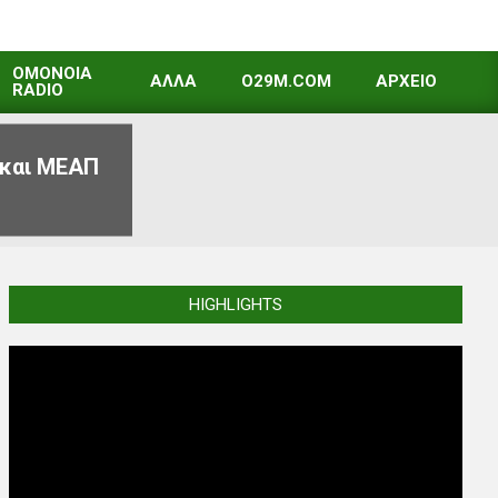
OMONOIA
ΑΛΛΑ
O29M.COM
ΑΡΧΕΙΟ
RADIO
 και ΜΕΑΠ
HIGHLIGHTS
Video
Player