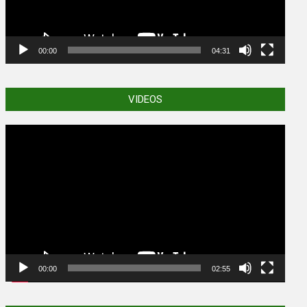
00:00
04:31
VIDEOS
Video
Player
00:00
02:55