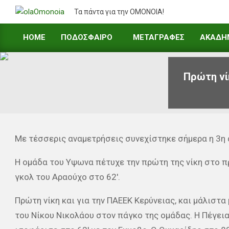
Skip
Τα πάντα για την ΟΜΟΝΟΙΑ!
to
content
HOME
ΠΟΔΟΣΦΑΙΡΟ
ΜΕΤΑΓΡΑΦΕΣ
ΑΚΑΔΗ
Primary
Navigation
Menu
Πρώτη νί
Με τέσσερις αναμετρήσεις συνεχίστηκε σήμερα η 3η
Η ομάδα του Υψωνα πέτυχε την πρώτη της νίκη στο π
γκολ του Αραούχο στο 62′.
Πρώτη νίκη και για την ΠΑΕΕΚ Κερύνειας, και μάλιστα
του Νίκου Νικολάου στον πάγκο της ομάδας. Η Πέγεια