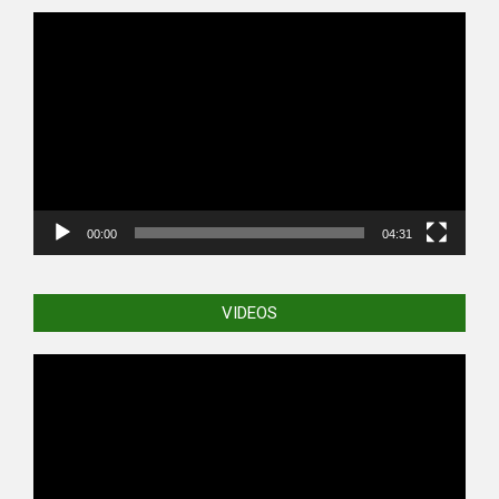
Video
Player
00:00
04:31
VIDEOS
Video
Player