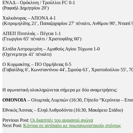
ΕΝΑΔ – Ορόκλινη / Τρούλλοι FC 0-1
(Ραφαήλ Δημητρίου 20′)
Χαλκάνορας – ΑΠΟΝΑ 4-1
(Κιτρομηλίδης 21′, Παπαζαχαρίου 27′ πέναλτι, Ανθίμου 90′, Ντιαπί 
ΑΠΕΠ Πιτσιλιάς – Πέγεια 1-1
(Γεωργίου 65′ πέναλτι / Χριστοφίδης 60′)
Ελπίδα Αστρομερίτη – Αμαθούς Αγίου Τύχωνα 1-0
(Οχενεμπεγκ 41′ πέναλτι)
Ο Κορμακίτης – ΠΟ Ορμήδειας 0-5
(Γαβαλίδης 6′, Κωνσταντίνου 44′, Σιρούφ 63΄, Χριστοδούλου 55′, 70
Η αγωνιστική ολοκληρώνεται σήμερα με δύο αναμετρήσεις:
ΟΜΟΝΟΙΑ
– Ολυμπιάς Λυμπιών (16:30, Γήπεδο “Κερύνεια – Επι
Εθνικός Άσσιας – Εληά Λυθροδόντα (16:30, Μακάρειο Στάδιο)
2020-
Previous Post:
Οι διαιτητές του αυριανού αγώνα
09-
Next Post:
Κόντρα σε αντίπαλο με πρωταγωνιστικούς στόχους
27