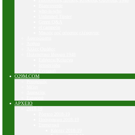
Προπονητής Δυτικής Κερκίδας Ομόνοιας 1948
Biancoverde
who-is-who
Unlimited Tipster
Green Q&A
el campeón
Μικρός ροζ αόρατος ελέφαντας
Αφιερώματα
Άρθρα
Άλλες Ομάδες
Πολιτιστικο Ιδρυμα 1948
Ειδήσεις/Κείμενα
Ιστοσελίδα
Εγγραφή
O29M.COM
Ρουχισμός
Μέλη
Διαρκείας
Εισφορά
ΑΡΧΕΙΟ
2018-19
Ρόστερ 2018-19
Πρόγραμμα 2018-19
Στατιστικά
Κάρτες 2018-19