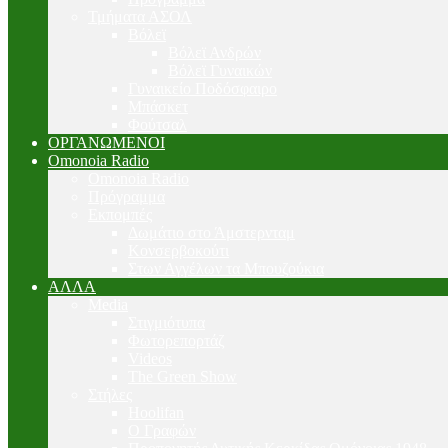
Τμήματα ΑΣΟΛ
Βόλεϊ
Βόλεϊ Ανδρών
Βόλεϊ Γυναικών
Γυναικείο Ποδόσφαιρο
Μπάσκετ
Φούτσαλ
ΟΡΓΑΝΩΜΕΝΟΙ
Omonoia Radio
Omonoia Radio
Πρόγραμμα
Εκπομπές
Δωμάτιο στο Άμστερνταμ
Κονσερβοκούτι
Στων Αγγέλων τα Μπουζούκια
ΑΛΛΑ
Media
Στιγμιότυπα
Φωτορεπορτάζ
Videos
The Green Show
Στήλες
Hoolifan
Ο Γραφών