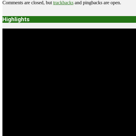
Comments are closed, but
trackbacks
and pingbacks are open.
Highlights
Video
Player