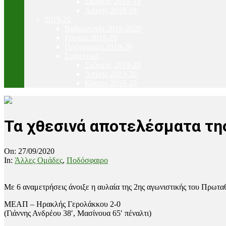
Σκόρερς 2018-19
Ασιστς 2018-19
2019-20
Βαθμολογία 2019-2020
Ρόστερ 2019-20
Πρόγραμμα 2019-20
Στατιστικά
Σκόρερς 2019-20
Ασίστς 2019-20
Κάρτες 2019-20
Τα χθεσινά αποτελέσματα της
On:
27/09/2020
In:
Άλλες Ομάδες
,
Ποδόσφαιρο
Με 6 αναμετρήσεις άνοιξε η αυλαία της 2ης αγωνιστικής του Πρωτα
ΜΕΑΠ – Ηρακλής Γερολάκκου 2-0
(Γιάννης Ανδρέου 38′, Μασίνουα 65′ πέναλτι)