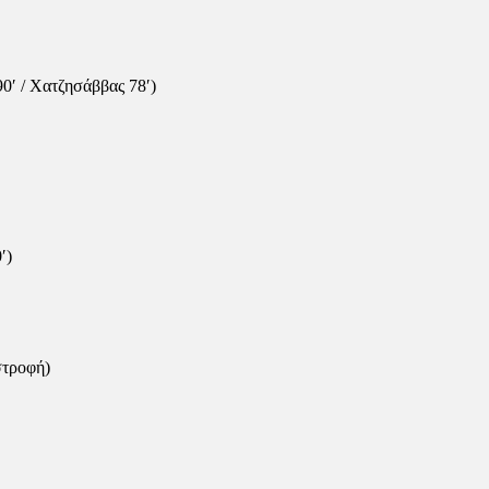
90′ / Χατζησάββας 78′)
′)
στροφή)