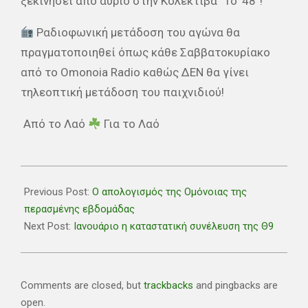
ξεκινήσει από αύριο στην Κολεκτίβα “Το ’48”!
Ραδιοφωνική μετάδοση του αγώνα θα
πραγματοποιηθεί όπως κάθε Σαββατοκυρίακο
από το Omonoia Radio καθώς ΔΕΝ θα γίνει
τηλεοπτική μετάδοση του παιχνιδιού!
Από το Λαό
Για το Λαό
2021-
11-
Previous Post:
Ο απολογισμός της Ομόνοιας της
16
περασμένης εβδομάδας
Next Post:
Ιανουάριο η καταστατική συνέλευση της Θ9
Comments are closed, but
trackbacks
and pingbacks are
open.