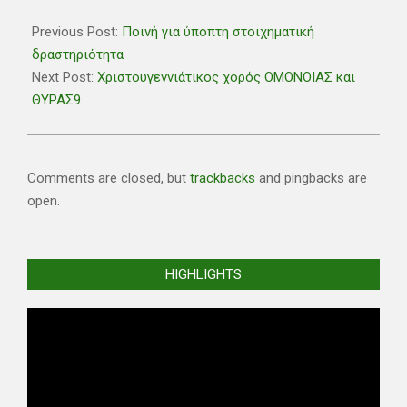
2022-
12-
Previous Post:
Ποινή για ύποπτη στοιχηματική
08
δραστηριότητα
Next Post:
Χριστουγεννιάτικος χορός ΟΜΟΝΟΙΑΣ και
ΘΥΡΑΣ9
Comments are closed, but
trackbacks
and pingbacks are
open.
HIGHLIGHTS
Video
Player