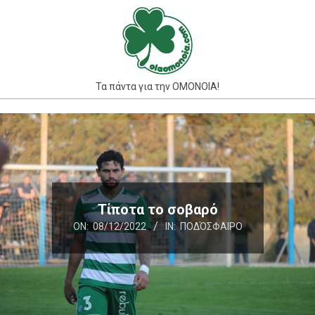
Skip
to
content
Τα πάντα για την ΟΜΟΝΟΙΑ!
Primary
Navigation
Menu
Τίποτα το σοβαρό
ON:
08/12/2022
IN:
ΠΟΔΌΣΦΑΙΡΟ