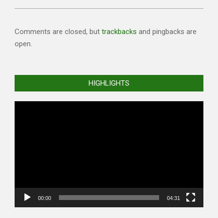
Comments are closed, but
trackbacks
and pingbacks are
open.
HIGHLIGHTS
Video
Player
00:00
04:31