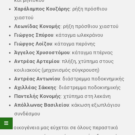
και μηνίσκου
Χαράλαμπος Κουζάρης
: ρήξη πρόσθιου
χιαστού
Λεωνίδας Κονομής
: ρήξη πρόσθιου χιαστού
Γιώργος Σπύρου
: κάταγμα ωλεκράνου
Γιώργος Λοίζου
: κάταγμα περόνης
Άγγελος Χρυσοστόμου
: κάταγμα πτέρνας
Αντρέας Αρτεμίου
: πλήξη, χτύπημα στους
κοιλιακούς (μηχανισμός σύγκρουση)
Αντρέας Αντωνίου
: διάστρεμμα ποδοκνημικής
Αχιλλέας Σάκκης
: διάστρεμμα ποδοκνημικής
Παντελής Κονομής
: χτύπημα στη λεκάνη
Απόλλωνας Βασιλείου
: κάκωση εξωπλάγιου
συνδέσμου
Η οικογένεια μας εύχεται σε όλους περαστικά