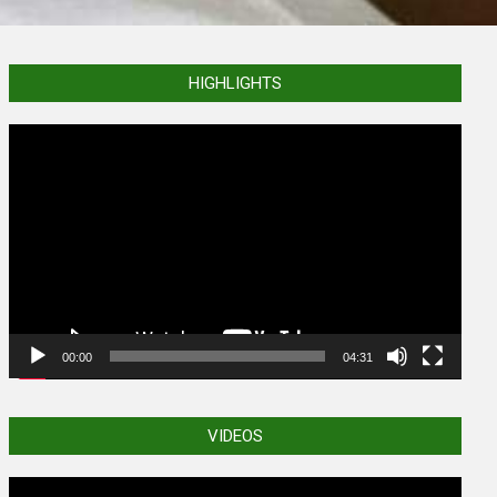
HIGHLIGHTS
Video
Player
00:00
04:31
VIDEOS
Video