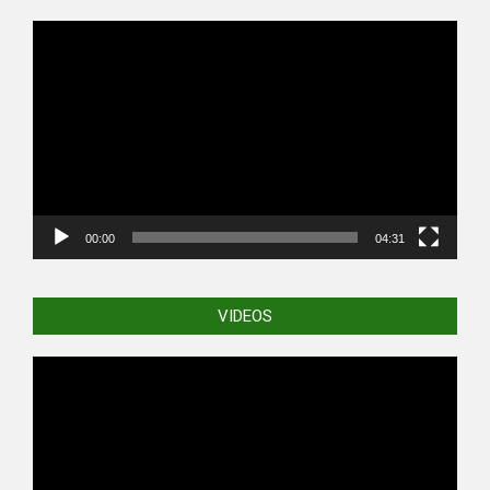
Video
Player
00:00
04:31
VIDEOS
Video
Player