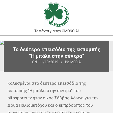
Skip
to
content
Τα πάντα για την ΟΜΟΝΟΙΑ!
Primary
Το δεύτερο επεισόδιο της εκπομπής
Navigation
“Η μπάλα στην σέντρα”
Menu
ON:
11/10/2019
IN:
MEDIA
Καλεσμένοι στο δεύτερο επεισόδιο της
εκπομπής “Η μπάλα στην σέντρα” του
alfasports.tv ήταν o κος Σάββας Άδωνη για την
Δόξα Παλιομετόχου και ο εκπρόσωπος του
σωματείου μας κος Σωκράτης Σωκράτους.