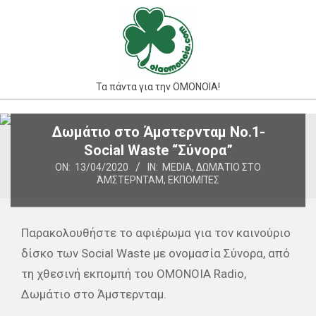
Skip
to
content
Τα πάντα για την ΟΜΟΝΟΙΑ!
Primary
Δωμάτιο στο Άμστερνταμ Νο.1-
Navigation
Social Waste “Σύνορα”
Menu
ON:
13/04/2020
IN:
MEDIA
,
ΔΩΜΆΤΙΟ ΣΤΟ
ΆΜΣΤΕΡΝΤΑΜ
,
ΕΚΠΟΜΠΈΣ
Παρακολουθήστε το αφιέρωμα για τον καινούριο
δίσκο των Social Waste με ονομασία Σύνορα, από
τη χθεσινή εκπομπή του ΟΜΟΝΟΙΑ Radio,
Δωμάτιο στο Άμστερνταμ.