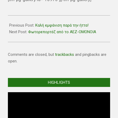
2020-
08-
Previous Post:
Καλή εμφάνιση παρά την ήττα!
10
Next Post:
Φωτορεπορτάζ από το ΑΕΖ-ΟΜΟΝΟΙΑ
Comments are closed, but
trackbacks
and pingbacks are
open.
HIGHLIGHTS
Video
Player