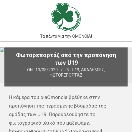
Skip
to
content
Τα πάντα για την ΟΜΟΝΟΙΑ!
Primary
Φωτορεπορτάζ από την προπόνηση
Navigation
των U19
Menu
ON:
10/08/2020
IN:
U19
,
ΑΚΑΔΗΜΊΕΣ
,
ΦΩΤΟΡΕΠΟΡΤΆΖ
Η κάμερα του olaOmonoia βρέθηκε στην
προπόνηση της περασμένης βδομάδας της
ομάδας των U19. Παρακολουθήστε το
φωτογραφικό υλικό που μαζέψαμε.
[tm-pg-gallery id=”10975″][/tm-pg-gallery]