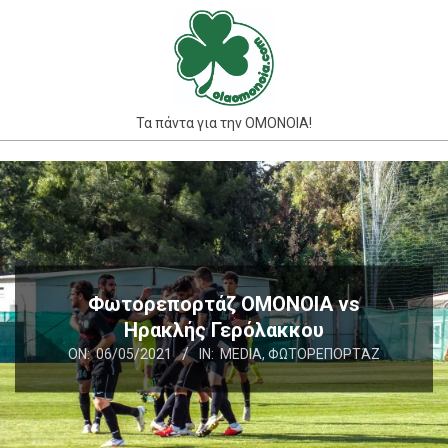
Skip
to
content
Τα πάντα για την ΟΜΟΝΟΙΑ!
Primary
Navigation
Menu
Φωτορεπορτάζ ΟΜΟΝΟΙΑ vs
Ηρακλής Γερόλακκου
ON:
06/05/2021
IN:
MEDIA
,
ΦΩΤΟΡΕΠΟΡΤΆΖ