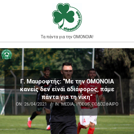
Skip
to
content
Τα πάντα για την ΟΜΟΝΟΙΑ!
Primary
Navigation
Menu
Γ. Μαυροφτής: “Με την ΟΜΟΝΟΙΑ
κανείς δεν είναι αδιάφορος, πάμε
πάντα για τη νίκη”
ON:
26/04/2021
IN:
MEDIA
,
VIDEOS
,
ΠΟΔΌΣΦΑΙΡΟ