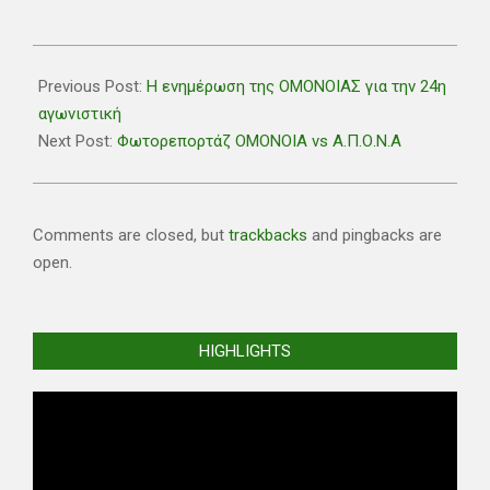
2021-
04-
Previous Post:
Η ενημέρωση της ΟΜΟΝΟΙΑΣ για την 24η
26
αγωνιστική
Next Post:
Φωτορεπορτάζ ΟΜΟΝΟΙΑ vs Α.Π.Ο.Ν.Α
Comments are closed, but
trackbacks
and pingbacks are
open.
HIGHLIGHTS
Video
Player