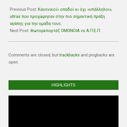
2021-
05-
Previous Post:
Κανονικοί» οπαδοί κι όχι «υπάλληλοι»,
26
ultras που προχώρησαν στην πιο σημαντική πράξη
αγάπης για την ομάδα τους.
Next Post:
Φωτορεπορτάζ ΟΜΟΝΟΙΑ vs Α.Π.Ε.Π.
Comments are closed, but
trackbacks
and pingbacks are
open.
HIGHLIGHTS
Video
Player