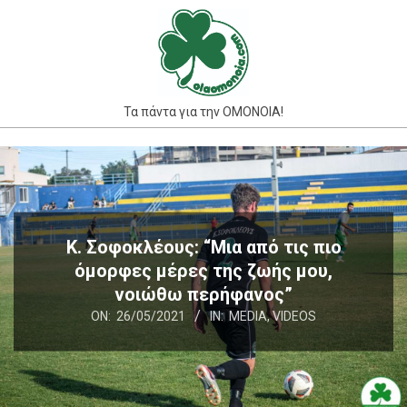
Skip
to
content
Τα πάντα για την ΟΜΟΝΟΙΑ!
Primary
Navigation
Menu
Κ. Σοφοκλέους: “Μια από τις πιο
όμορφες μέρες της ζωής μου,
νοιώθω περήφανος”
ON:
26/05/2021
IN:
MEDIA
,
VIDEOS