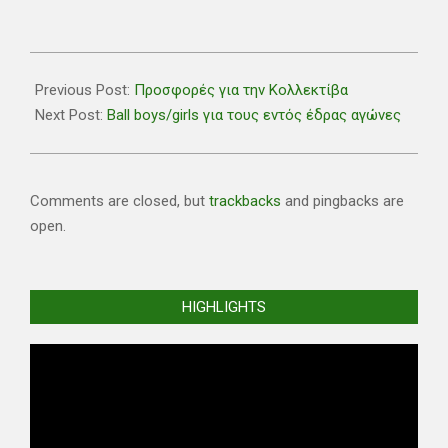
2021-
11-
Previous Post:
Προσφορές για την Κολλεκτίβα
25
Next Post:
Βall boys/girls για τους εντός έδρας αγώνες
Comments are closed, but
trackbacks
and pingbacks are
open.
HIGHLIGHTS
Video
Player