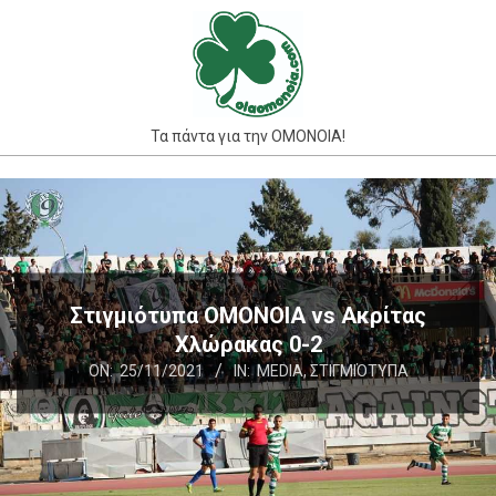
Skip
to
content
Τα πάντα για την ΟΜΟΝΟΙΑ!
Primary
Navigation
Menu
Στιγμιότυπα ΟΜΟΝΟΙΑ vs Ακρίτας
Χλώρακας 0-2
ON:
25/11/2021
IN:
MEDIA
,
ΣΤΙΓΜΙΌΤΥΠΑ