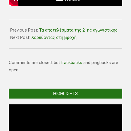
2020-
03-
Previous Post:
Τα αποτελέσματα της 21ης αγωνιστικής
01
Next Post:
Χορεύοντας στη βροχή
Comments are closed, but
trackbacks
and pingbacks are
open.
HIGHLIGHTS
Video
Player