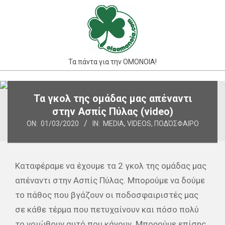
Skip
to
content
Τα πάντα για την ΟΜΟΝΟΙΑ!
Primary
Τα γκολ της ομάδας μας απέναντι
Navigation
στην Ασπίς Πύλας (video)
Menu
ON:
01/03/2020
IN:
MEDIA
,
VIDEOS
,
ΠΟΔΌΣΦΑΙΡΟ
Καταφέραμε να έχουμε τα 2 γκολ της ομάδας μας
απέναντι στην Ασπίς Πύλας. Μπορούμε να δούμε
το πάθος που βγάζουν οι ποδοσφαιριστές μας
σε κάθε τέρμα που πετυχαίνουν και πόσο πολύ
το νοιώθουν αυτό που κάνουν. Μπορούμε επίσης