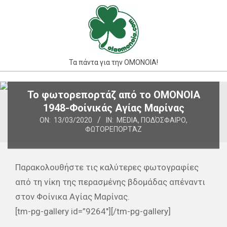
Skip
to
content
Τα πάντα για την ΟΜΟΝΟΙΑ!
Primary
Το φωτορεπορτάζ από το ΟΜΟΝΟΙΑ
Navigation
1948-Φοίνικάς Αγίας Μαρίνας
Menu
ON:
13/03/2020
IN:
MEDIA
,
ΠΟΔΌΣΦΑΙΡΟ
,
ΦΩΤΟΡΕΠΟΡΤΆΖ
Παρακολουθήστε τις καλύτερες φωτογραφίες
από τη νίκη της περασμένης βδομάδας απέναντι
στον Φοίνικα Αγίας Μαρίνας.
[tm-pg-gallery id=”9264″][/tm-pg-gallery]