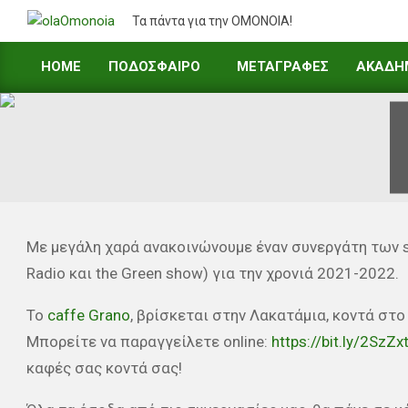
Skip
Τα πάντα για την ΟΜΟΝΟΙΑ!
to
content
HOME
ΠΟΔΟΣΦΑΙΡΟ
ΜΕΤΑΓΡΑΦΕΣ
ΑΚΑΔΗ
Primary
Navigation
Menu
Με μεγάλη χαρά ανακοινώνουμε έναν συνεργάτη των s
Radio και the Green show) για την χρονιά 2021-2022.
Το
caffe Grano
, βρίσκεται στην Λακατάμια, κοντά στ
Μπορείτε να παραγγείλετε online:
https://bit.ly/2SzZx
καφές σας κοντά σας!