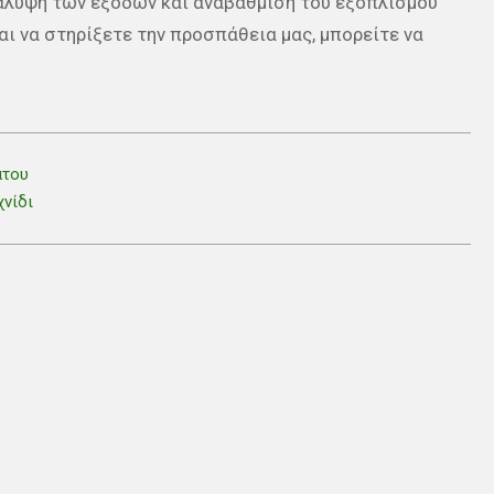
κάλυψη των εξόδων και αναβάθμιση του εξοπλισμού
αι να στηρίξετε την προσπάθεια μας, μπορείτε να
άτου
χνίδι