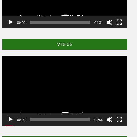
00:00
04:31
VIDEOS
Video
Player
00:00
02:55